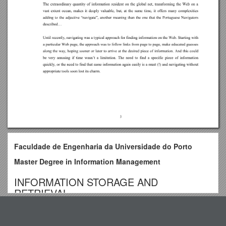
Faculdade de Engenharia da Universidade do Porto
Master Degree in Information Management
INFORMATION STORAGE AND
RETRIEVAL
Information Retrieval Techniques in Commercial Systems
Top View
Professor Mark Sanderson