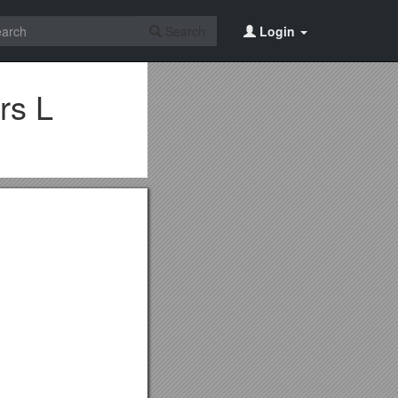
Search
Login
rs L