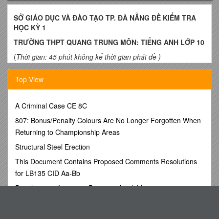
SỞ GIÁO DỤC VÀ ĐÀO TẠO TP. ĐÀ NẴNG ĐỀ KIỂM TRA
HỌC KỲ 1
TRƯỜNG THPT QUANG TRUNG MÔN: TIẾNG ANH LỚP 10
(
Thời gian: 45 phút không kể thời gian phát đề )
ĐỀ SỐ: 1
Top View
PHẦN TRẮC NGHIỆM
I. PHONETICS (1mark)
A Criminal Case CE 8C
Circle the word whose the underlined part is pronounced
807: Bonus/Penalty Colours Are No Longer Forgotten When
differently from the rest.
Returning to Championship Areas
1.A.six B.nine C.eleven D.fi
x
Structural Steel Erection
2.A.that B.thing C.those D.th
is
This Document Contains Proposed Comments Resolutions
3.A. ready B. meat C.defeat D. beat
for LB135 CID Aa-Bb
4.A. kitchen B. history C.time D. finish
Development Intern - 2 Positions Available
II.GRAMMAR AND VOCABULARY (2marks)
Electronic Supplementary Material s36
a. Choose the best answer among A , B , C or D that best
Performing Cultural Citizenship: Minority Identity And